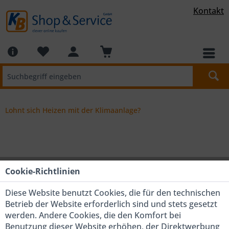
Kontakt
Lohnt sich Heizen mit der Klimaanlage?
Cookie-Richtlinien
Lohnt sich Heizen mit der
Klimaanlage?
Diese Website benutzt Cookies, die für den technischen
Betrieb der Website erforderlich sind und stets gesetzt
werden. Andere Cookies, die den Komfort bei
Alles, was Sie zum alternativen Heizen
Benutzung dieser Website erhöhen, der Direktwerbung