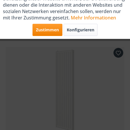
dienen oder die Interaktion mit anderen Websites und
sozialen Netzwerken vereinfachen sollen, werden nur
r
Wärmepumpen
Gasheizung
Warmwasserspe
A
mit Ihrer Zustimmung gesetzt.
Mehr Informationen
icher und
Zubehör
Auswahl verfeinern
Zustimmen
Konfigurieren