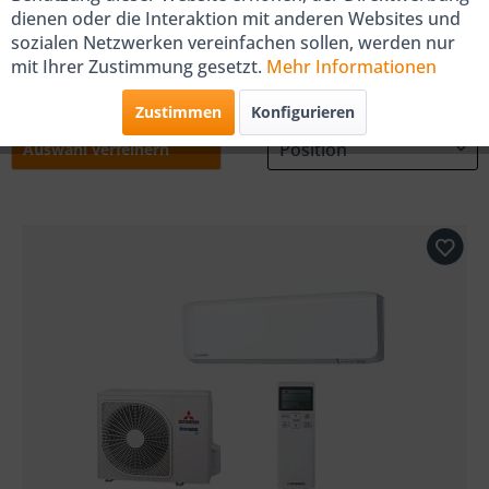
dienen oder die Interaktion mit anderen Websites und
sozialen Netzwerken vereinfachen sollen, werden nur
mit Ihrer Zustimmung gesetzt.
Mehr Informationen
hör
Mobile
Mono-Split
Multi-Split
Zustimmen
Konfigurieren
Klimaanlagen
Klimaanlagen
Klimaanlagen
K
Auswahl verfeinern