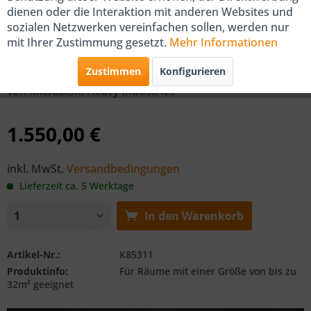
dienen oder die Interaktion mit anderen Websites und
sozialen Netzwerken vereinfachen sollen, werden nur
Mitsubishi Klima-Truhen-Set
mit Ihrer Zustimmung gesetzt.
Mehr Informationen
SRF/SRC 25 für 32m²
Zustimmen
Konfigurieren
von Mitsubishi Heavy Industries
1.550,00 €
inkl. MwSt.
Versandbedingungen
Lieferzeit ca. 5 Werktage
In den
Warenkorb
Artikel-Nr.:
K85311
Produktinfo:
Für Räume mit einer Größe von bis zu
32m² geeignet