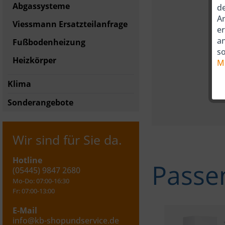
Abgassysteme
de
An
Viessmann Ersatzteilanfrage
er
a
Fußbodenheizung
so
Heizkörper
M
Klima
Sonderangebote
Wir sind für Sie da.
Hotline
Passe
(05445) 9847 2680
Mo-Do: 07:00-16:30
Fr: 07:00-13:00
E-Mail
info@kb-shopundservice.de