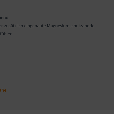
chend
her zusätzlich eingebaute Magnesiumschutzanode
fühler
ähe!