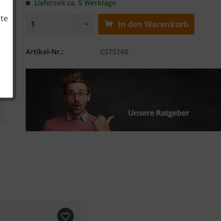
Lieferzeit ca. 5 Werktage
te
In den
Warenkorb
Artikel-Nr.:
CSTS160