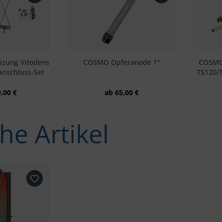
izung Vitodens
COSMO Opferanode 1"
COSMO 
 Anschluss-Set
TS120/
0,00 €
ab 65,00 €
he Artikel