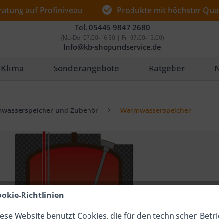
ratung auf Profiniveau
Produkte mit höchster Qual
Tel.
05445 9847 2680
(Mo-Do: 07:00-16:30 | Fr: 07:00-13:00)
Info@kb-shopundservice.de
Klima
Sonderangebote
Ratgeber
N
wasserspeicher und Zubehör
Warmwasserspeicher
ookie-Richtlinien
ese Website benutzt Cookies, die für den technischen Betr