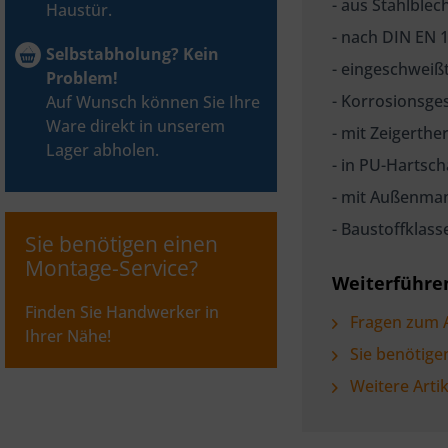
- aus Stahlblec
Haustür.
- nach DIN EN 
Selbstabholung? Kein
- eingeschweiß
Problem!
- Korrosionsge
Auf Wunsch können Sie Ihre
Ware direkt in unserem
- mit Zeigerth
Lager abholen.
- in PU-Hart
- mit Außenma
- Baustoffklas
Sie benötigen einen
Montage-Service?
Weiterführe
Finden Sie Handwerker in
Fragen zum A
Ihrer Nähe!
Sie benötige
Weitere Art