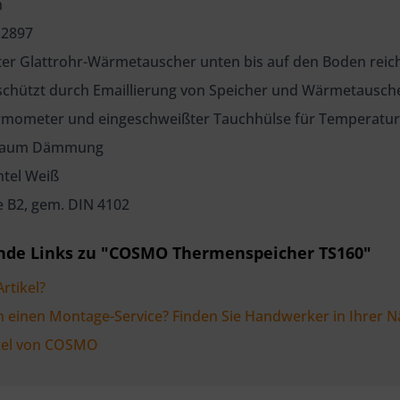
h
12897
ter Glattrohr-Wärmetauscher unten bis auf den Boden rei
schützt durch Emaillierung von Speicher und Wärmetausc
ermometer und eingeschweißter Tauchhülse für Temperatur
schaum Dämmung
ntel Weiß
se B2, gem. DIN 4102
nde Links zu "COSMO Thermenspeicher TS160"
rtikel?
n einen Montage-Service? Finden Sie Handwerker in Ihrer N
ikel von COSMO