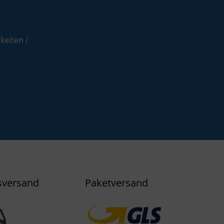
eiten /
sversand
Paketversand