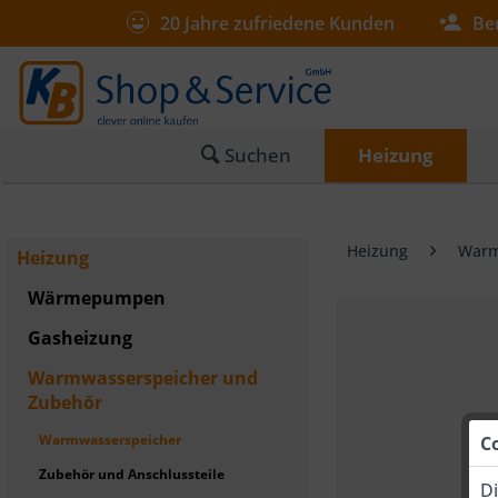
20 Jahre zufriedene Kunden
Be
Suchen
Heizung
Heizung
Warm
Heizung
Wärmepumpen
Gasheizung
Warmwasserspeicher und
Zubehör
Warmwasserspeicher
C
Zubehör und Anschlussteile
Di