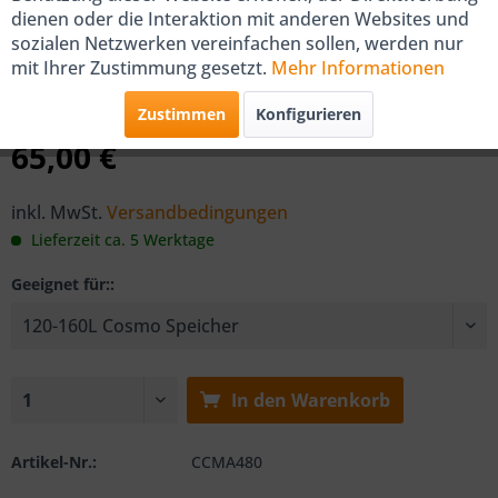
dienen oder die Interaktion mit anderen Websites und
COSMO Opferanode 1"
sozialen Netzwerken vereinfachen sollen, werden nur
mit Ihrer Zustimmung gesetzt.
Mehr Informationen
von COSMO
Zustimmen
Konfigurieren
65,00 €
inkl. MwSt.
Versandbedingungen
Lieferzeit ca. 5 Werktage
Geeignet für::
In den
Warenkorb
Artikel-Nr.:
CCMA480