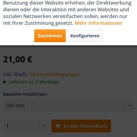
Benutzung dieser Website erhöhen, der Direktwerbung
dienen oder die Interaktion mit anderen Websites und
sozialen Netzwerken vereinfachen sollen, werden nur
COSMO Schnellmontage-Konsolen
mit Ihrer Zustimmung gesetzt.
Mehr Informationen
Set Ventilheizkörper
Zustimmen
Konfigurieren
von COSMO
21,00 €
inkl. MwSt.
Versandbedingungen
Lieferzeit ca. 5 Werktage
Bauhöhe Heizkörper:
In den
Warenkorb