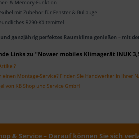
imer- & Memory-Funktion
exibel mit Zubehör für Fenster & Bullauge
undliches R290-Kältemittel
en und ganzjährig perfektes Raumklima genießen – mit de
de Links zu "Novaer mobiles Klimagerät INUK 3,5
rtikel?
n einen Montage-Service? Finden Sie Handwerker in Ihrer N
kel von KB Shop und Service GmbH
hop & Service – Darauf können Sie sich verl