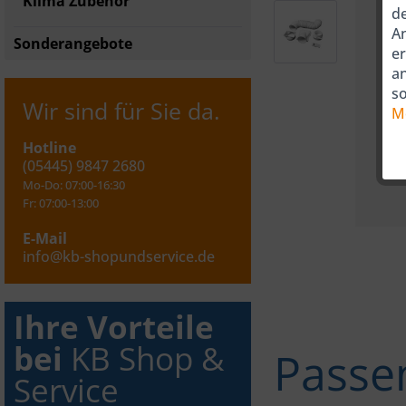
Klima Zubehör
de
An
Sonderangebote
er
a
so
Wir sind für Sie da.
M
Hotline
(05445) 9847 2680
Mo-Do: 07:00-16:30
Fr: 07:00-13:00
E-Mail
info@kb-shopundservice.de
Ihre Vorteile
bei
KB Shop &
Passe
Service