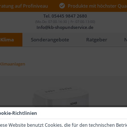
ratung auf Profiniveau
Produkte mit höchster Qual
Tel.
05445 9847 2680
(Mo-Do: 07:00-16:30 | Fr: 07:00-13:00)
Info@kb-shopundservice.de
Klima
Sonderangebote
Ratgeber
N
Klimaanlagen
ookie-Richtlinien
ese Website benutzt Cookies, die für den technischen Betr