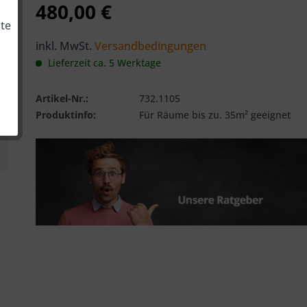
480,00 €
te
inkl. MwSt.
Versandbedingungen
Lieferzeit ca. 5 Werktage
Artikel-Nr.:
732.1105
Produktinfo:
Für Räume bis zu. 35m² geeignet