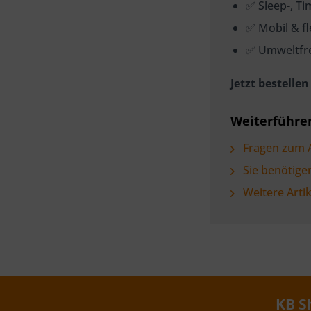
✅ Sleep-, T
✅ Mobil & fl
✅ Umweltfre
Jetzt bestell
Weiterführen
Fragen zum A
Sie benötige
Weitere Arti
KB S