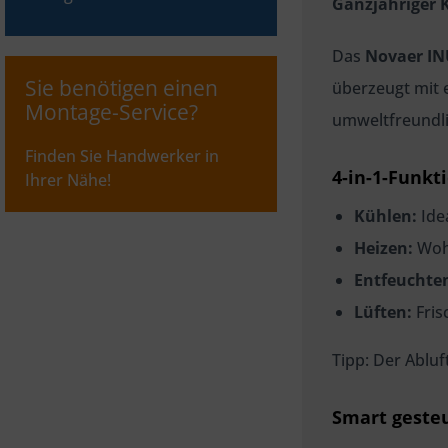
Ganzjähriger K
Das
Novaer IN
Sie benötigen einen
überzeugt mit 
Montage-Service?
umweltfreundl
Finden Sie Handwerker in
4-in-1-Funkti
Ihrer Nähe!
Kühlen:
Ide
Heizen:
Wohl
Entfeuchte
Lüften:
Fris
Tipp: Der Abluf
Smart gesteu