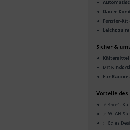
Automatis
Dauer-Kond
Fenster-Kit
Leicht zu re
Sicher & um
Kältemittel
Mit
Kinders
Für Räume 
Vorteile des
✅ 4-in-1: Kü
✅ WLAN-Ste
✅ Edles Des