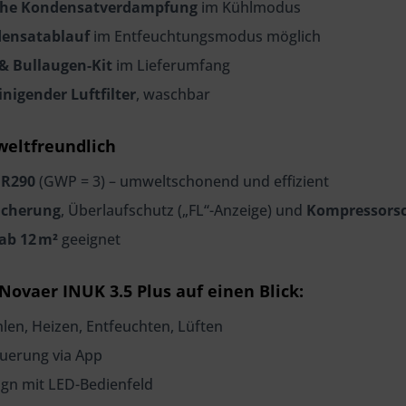
che Kondensatverdampfung
im Kühlmodus
ensatablauf
im Entfeuchtungsmodus möglich
 & Bullaugen-Kit
im Lieferumfang
inigender Luftfilter
, waschbar
weltfreundlich
 R290
(GWP = 3) – umweltschonend und effizient
icherung
, Überlaufschutz („FL“-Anzeige) und
Kompressors
ab 12 m²
geeignet
 Novaer INUK 3.5 Plus auf einen Blick:
hlen, Heizen, Entfeuchten, Lüften
uerung via App
ign mit LED-Bedienfeld