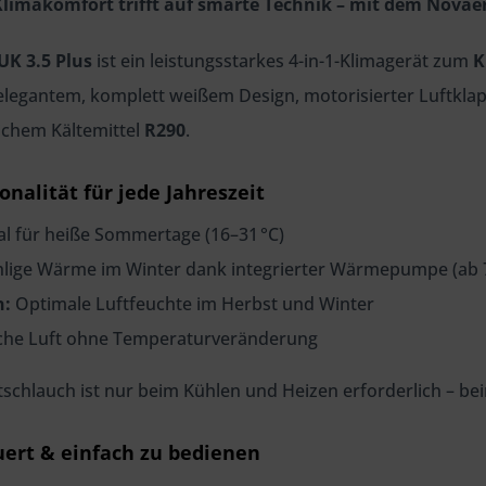
limakomfort trifft auf smarte Technik – mit dem Novaer
UK 3.5 Plus
ist ein leistungsstarkes 4-in-1-Klimagerät zum
K
elegantem, komplett weißem Design, motorisierter Luftkla
ichem Kältemittel
R290
.
onalität für jede Jahreszeit
al für heiße Sommertage (16–31 °C)
ige Wärme im Winter dank integrierter Wärmepumpe (ab 7
n:
Optimale Luftfeuchte im Herbst und Winter
che Luft ohne Temperaturveränderung
tschlauch ist nur beim Kühlen und Heizen erforderlich – be
ert & einfach zu bedienen