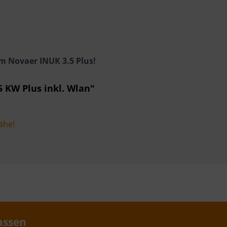
m Novaer INUK 3.5 Plus!
 KW Plus inkl. Wlan"
ähe!
assen