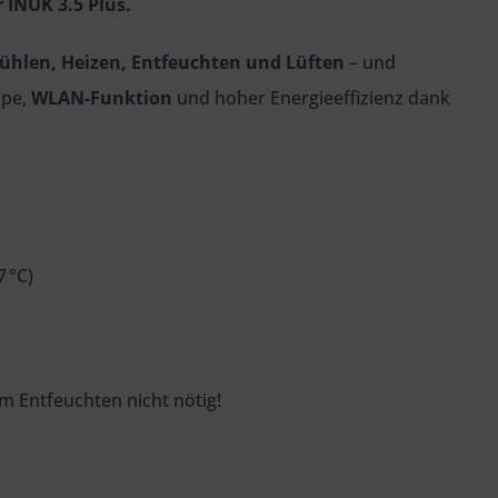
 INUK 3.5 Plus.
ühlen, Heizen, Entfeuchten und Lüften
– und
ppe,
WLAN-Funktion
und hoher Energieeffizienz dank
 °C)
im Entfeuchten nicht nötig!