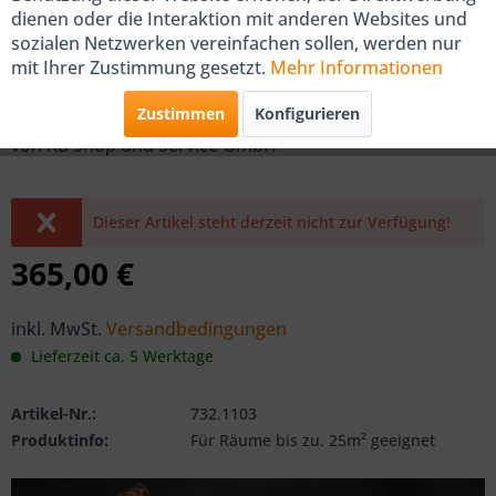
dienen oder die Interaktion mit anderen Websites und
sozialen Netzwerken vereinfachen sollen, werden nur
Novaer mobiles Klimagerät INUK
mit Ihrer Zustimmung gesetzt.
Mehr Informationen
2,6 KW
Zustimmen
Konfigurieren
von KB Shop und Service GmbH
Dieser Artikel steht derzeit nicht zur Verfügung!
365,00 €
inkl. MwSt.
Versandbedingungen
Lieferzeit ca. 5 Werktage
Artikel-Nr.:
732.1103
Produktinfo:
Für Räume bis zu. 25m² geeignet