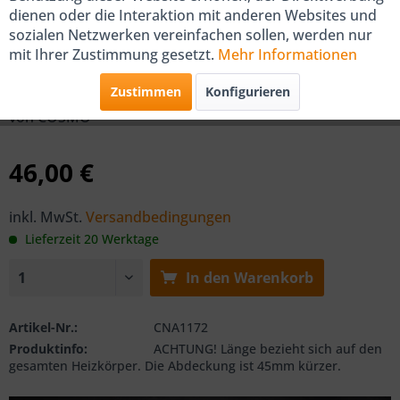
dienen oder die Interaktion mit anderen Websites und
sozialen Netzwerken vereinfachen sollen, werden nur
COSMO Abdeckung für Typ 11
mit Ihrer Zustimmung gesetzt.
Mehr Informationen
720mm
Zustimmen
Konfigurieren
von COSMO
46,00 €
inkl. MwSt.
Versandbedingungen
Lieferzeit 20 Werktage
In den
Warenkorb
Artikel-Nr.:
CNA1172
Produktinfo:
ACHTUNG! Länge bezieht sich auf den
gesamten Heizkörper. Die Abdeckung ist 45mm kürzer.