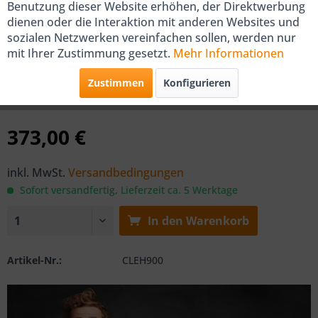
Benutzung dieser Website erhöhen, der Direktwerbung
dienen oder die Interaktion mit anderen Websites und
sozialen Netzwerken vereinfachen sollen, werden nur
COSMO Elektro-Heizstab EH 900
mit Ihrer Zustimmung gesetzt.
Mehr Informationen
für Badheizkörper
Zustimmen
Konfigurieren
von COSMO
373,00 €
inkl. MwSt.
Versandbedingungen
Sofort versandfertig, Lieferzeit ca. 5 Werktage
In den
Warenkorb
Artikel-Nr.:
CLEH900