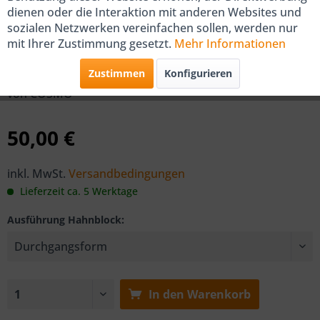
dienen oder die Interaktion mit anderen Websites und
sozialen Netzwerken vereinfachen sollen, werden nur
COSMO Einrohr-Hahnblock 3/4"
mit Ihrer Zustimmung gesetzt.
Mehr Informationen
DN 20 Eckform / Durchgang
Zustimmen
Konfigurieren
von COSMO
50,00 €
inkl. MwSt.
Versandbedingungen
Lieferzeit ca. 5 Werktage
Ausführung Hahnblock:
In den
Warenkorb