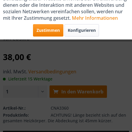
dienen oder die Interaktion mit anderen Websites und
sozialen Netzwerken vereinfachen sollen, werden nur
COSMO Abdeckung für Type 33,
mit Ihrer Zustimmung gesetzt.
Mehr Informationen
600mm Länge
Zustimmen
Konfigurieren
von COSMO
38,00 €
inkl. MwSt.
Versandbedingungen
Lieferzeit 15 Werktage
In den
Warenkorb
Artikel-Nr.:
CNA3360
Produktinfo:
ACHTUNG! Länge bezieht sich auf den
gesamten Heizkörper. Die Abdeckung ist 45mm kürzer.