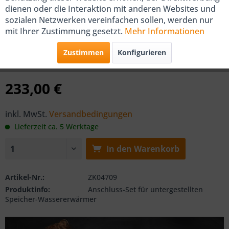
dienen oder die Interaktion mit anderen Websites und
Viessmann Anschluss-Set für
sozialen Netzwerken vereinfachen sollen, werden nur
mit Ihrer Zustimmung gesetzt.
Mehr Informationen
untergestellten Speicher
Zustimmen
Konfigurieren
von Viessmann
233,00 €
inkl. MwSt.
Versandbedingungen
Lieferzeit ca. 5 Werktage
In den
Warenkorb
Artikel-Nr.:
ZK04709
Produktinfo:
Anschluss-Set für untergestellten
Speicher-Wassererwärmer