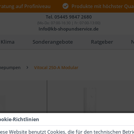
ratung auf Profiniveau
Produkte mit höchster Qual
Tel.
05445 9847 2680
(Mo-Do: 07:00-16:30 | Fr: 07:00-13:00)
Info@kb-shopundservice.de
Klima
Sonderangebote
Ratgeber
N
mepumpen
Vitocal 250-A Modular
ookie-Richtlinien
ese Website benutzt Cookies, die für den technischen Betr