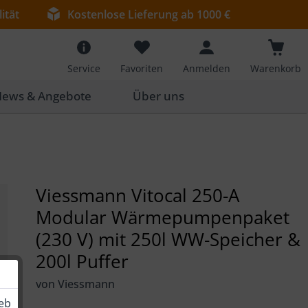
ität
Kostenlose Lieferung ab 1000 €
Service
Favoriten
Anmelden
Warenkorb
ews & Angebote
Über uns
Viessmann Vitocal 250-A
Modular Wärmepumpenpaket
(230 V) mit 250l WW-Speicher &
200l Puffer
von Viessmann
ieb