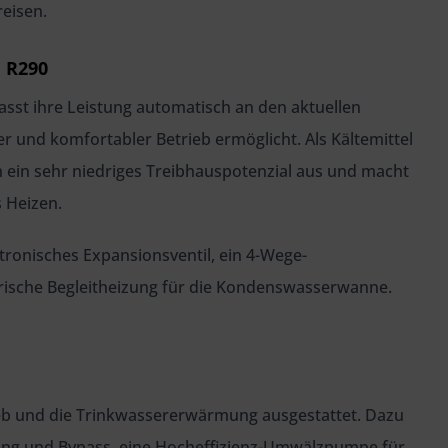
eisen.
 R290
asst ihre Leistung automatisch an den aktuellen
 und komfortabler Betrieb ermöglicht. Als Kältemittel
h ein sehr niedriges Treibhauspotenzial aus und macht
 Heizen.
tronisches Expansionsventil, ein 4-Wege-
ktrische Begleitheizung für die Kondenswasserwanne.
ieb und die Trinkwassererwärmung ausgestattet. Dazu
ung und Bypass, eine Hocheffizienz-Umwälzpumpe für