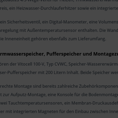
is, ein Heizwasser-Durchlauferhitzer sowie ein integrierte
d ein Sicherheitsventil, ein Digital-Manometer, eine Volum
gelung mit Außentemperatursensor enthalten. Die Wandha
 die Inneneinheit gehören ebenfalls zum Lieferumfang.
armwasserspeicher, Pufferspeicher und Montage
ren der Vitocell 100-V, Typ CVWC, Speicher-Wassererwärmer 
r-Pufferspeicher mit 200 Litern Inhalt. Beide Speicher wer
erechte Montage sind bereits zahlreiche Zubehörkomponent
it zur Aufputz-Montage, eine Konsole für die Bodenmontage 
zwei Tauchtemperatursensoren, ein Membran-Druckausdehnu
lter mit integrierten Magneten für den Einbau zwischen Inn