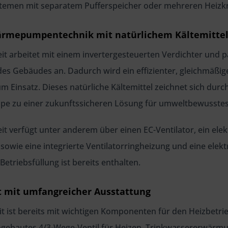
ystemen mit separatem Pufferspeicher oder mehreren Heizkr
Wärmepumpentechnik mit natürlichem Kältemittel
it arbeitet mit einem invertergesteuerten Verdichter und p
s Gebäudes an. Dadurch wird ein effizienter, gleichmäßiger
 Einsatz. Dieses natürliche Kältemittel zeichnet sich durc
e zu einer zukunftssicheren Lösung für umweltbewusstes
it verfügt unter anderem über einen EC-Ventilator, ein elek
 sowie eine integrierte Ventilatorringheizung und eine ele
-Betriebsfüllung ist bereits enthalten.
t mit umfangreicher Ausstattung
it ist bereits mit wichtigen Komponenten für den Heizbetr
ngebautes 4/3-Wege-Ventil für Heizen, Trinkwassererwärm