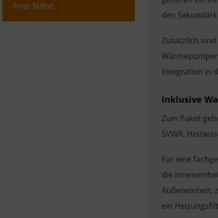
Ihrer Nähe!
den Sekundärkre
Zusätzlich sin
Wärmepumpenre
Integration in
Inklusive W
Zum Paket gehö
SVWA, Heizwasse
Für eine fachg
die Inneneinhe
Außeneinheit, 
ein Heizungsfi