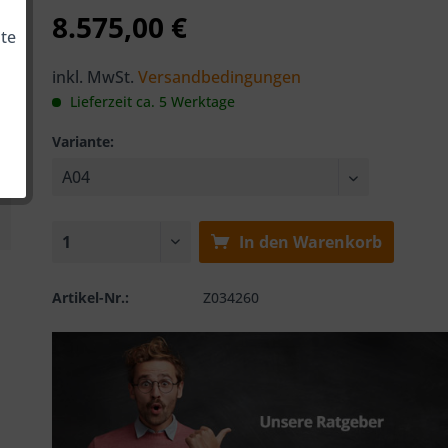
8.575,00 €
te
inkl. MwSt.
Versandbedingungen
Lieferzeit ca. 5 Werktage
Variante:
In den
Warenkorb
Artikel-Nr.:
Z034260