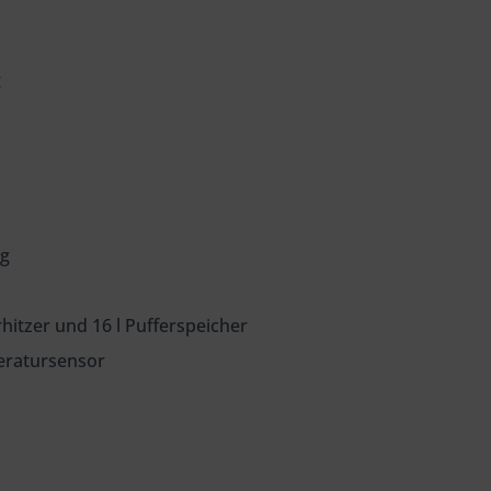
g
ng
itzer und 16 l Pufferspeicher
eratursensor