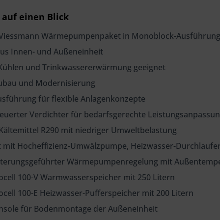
 auf einen Blick
 Viessmann Wärmepumpenpaket in Monoblock-Ausführun
us Innen- und Außeneinheit
 Kühlen und Trinkwassererwärmung geeignet
eubau und Modernisierung
sführung für flexible Anlagenkonzepte
teuerter Verdichter für bedarfsgerechte Leistungsanpassu
 Kältemittel R290 mit niedriger Umweltbelastung
t mit Hocheffizienz-Umwälzpumpe, Heizwasser-Durchlauferh
witterungsgeführter Wärmepumpenregelung mit Außentemp
tocell 100-V Warmwasserspeicher mit 250 Litern
tocell 100-E Heizwasser-Pufferspeicher mit 200 Litern
onsole für Bodenmontage der Außeneinheit