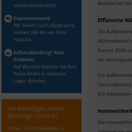
Beispiel bei S
versandkostenfrei!
Expressversand
Effiziente 
Wir liefern nach Absprache,
Die Außeneinhe
binnen 24h bis vor Ihrer
Haustür.
Wärmebedarf de
kommt R290 zum
Selbstabholung? Kein
Problem!
die Wärmepump
Auf Wunsch können Sie Ihre
Ware direkt in unserem
Die Außeneinhe
Lager abholen.
Umschaltventil
Die Kältemittel
Sie benötigen einen
Inneneinhei
Montage-Service?
Die Inneneinhe
Finden Sie Handwerker in
gehören ein ei