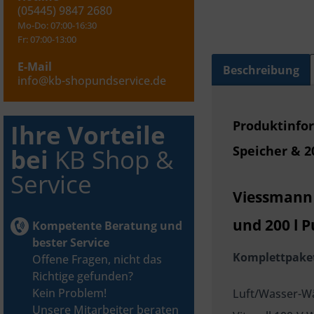
(05445) 9847 2680
Mo-Do: 07:00-16:30
Fr: 07:00-13:00
E-Mail
Beschreibung
info@kb-shopundservice.de
Produktinfo
Ihre Vorteile
Speicher & 2
bei
KB Shop &
Service
Viessmann 
und 200 l P
Kompetente Beratung und
bester Service
Komplettpaket
Offene Fragen, nicht das
Richtige gefunden?
Kein Problem!
Luft/Wasser-W
Unsere Mitarbeiter beraten