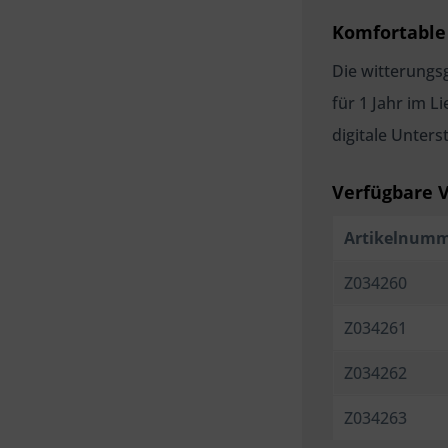
Komfortable
Die witterungs
für 1 Jahr im L
digitale Unter
Verfügbare 
Artikelnum
Z034260
Z034261
Z034262
Z034263