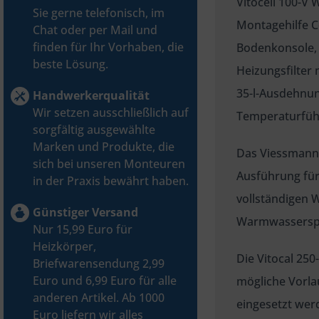
Vitocell 100-V 
Sie gerne telefonisch, im
Montagehilfe C
Chat oder per Mail und
finden für Ihr Vorhaben, die
Bodenkonsole,
beste Lösung.
Heizungsfilter
35-l-Ausdehnu
Handwerkerqualität
Wir setzen ausschließlich auf
Temperaturfüh
sorgfältig ausgewählte
Marken und Produkte, die
Das Viessmann
sich bei unseren Monteuren
Ausführung für
in der Praxis bewährt haben.
vollständigen 
Günstiger Versand
Warmwasserspei
Nur 15,99 Euro für
Heizkörper,
Die Vitocal 25
Briefwarensendung 2,99
Euro und 6,99 Euro für alle
mögliche Vorl
anderen Artikel. Ab 1000
eingesetzt wer
Euro liefern wir alles