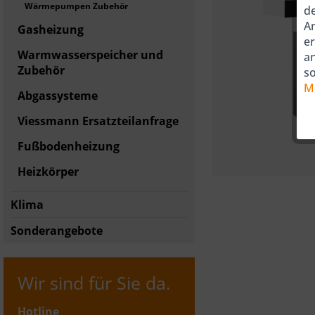
Wärmepumpen Zubehör
de
An
Gasheizung
er
Warmwasserspeicher und
a
Zubehör
so
M
Abgassysteme
Viessmann Ersatzteilanfrage
Fußbodenheizung
Heizkörper
Klima
Sonderangebote
Wir sind für Sie da.
Hotline