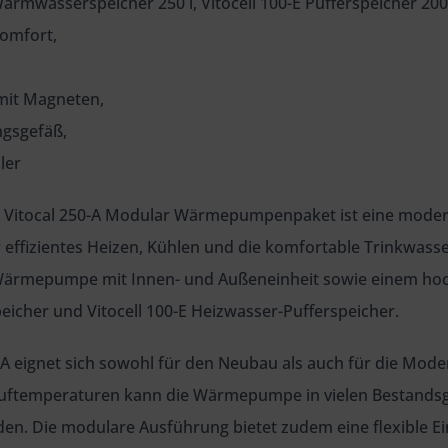
Warmwasserspeicher 250 l, Vitocell 100-E Pufferspeicher 200 
omfort,
 mit Magneten,
ngsgefäß,
ler
 Vitocal 250-A Modular Wärmepumpenpaket ist eine mod
 effizientes Heizen, Kühlen und die komfortable Trinkwas
Wärmepumpe mit Innen- und Außeneinheit sowie einem hoch
cher und Vitocell 100-E Heizwasser-Pufferspeicher.
0-A eignet sich sowohl für den Neubau als auch für die Mo
auftemperaturen kann die Wärmepumpe in vielen Bestand
den. Die modulare Ausführung bietet zudem eine flexible E