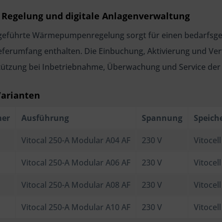
 Regelung und digitale Anlagenverwaltung
geführte Wärmepumpenregelung sorgt für einen bedarfsgerec
ieferumfang enthalten. Die Einbuchung, Aktivierung und Ver
stützung bei Inbetriebnahme, Überwachung und Service der A
Varianten
mer
Ausführung
Spannung
Speich
Vitocal 250-A Modular A04 AF
230 V
Vitocell
Vitocal 250-A Modular A06 AF
230 V
Vitocell
Vitocal 250-A Modular A08 AF
230 V
Vitocell
Vitocal 250-A Modular A10 AF
230 V
Vitocell