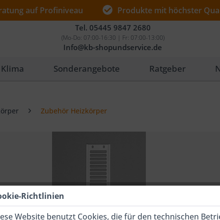
ratung auf Profiniveau
Produkte mit höchster Qual
Tel.
05445 9847 2680
(Mo-Do: 07:00-16:30 | Fr: 07:00-13:00)
Info@kb-shopundservice.de
Klima
Sonderangebote
Ratgeber
N
körper
Zubehör Heizkörper
ookie-Richtlinien
ese Website benutzt Cookies, die für den technischen Betr