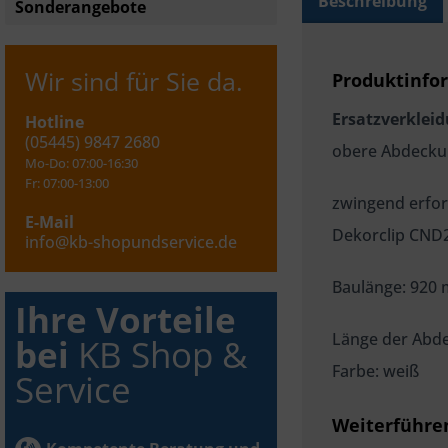
Beschreibung
Sonderangebote
Wir sind für Sie da.
Produktinfo
Ersatzverklei
Hotline
(05445) 9847 2680
obere Abdeckun
Mo-Do: 07:00-16:30
Fr: 07:00-13:00
zwingend erfor
E-Mail
Dekorclip CN
info@kb-shopundservice.de
Baulänge: 920
Ihre Vorteile
Länge der Abd
bei
KB Shop &
Farbe: weiß
Service
Weiterführe