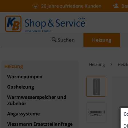
20 Jahre zufriedene Kunden
Be
Suchen
Heizung
Heizung
Heiz
Heizung
Wärmepumpen
Gasheizung
Warmwasserspeicher und
Zubehör
Abgassysteme
C
Viessmann Ersatzteilanfrage
Di