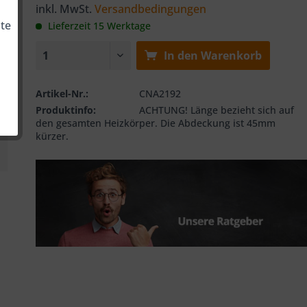
inkl. MwSt.
Versandbedingungen
te
Lieferzeit 15 Werktage
In den
Warenkorb
Artikel-Nr.:
CNA2192
Produktinfo:
ACHTUNG! Länge bezieht sich auf
den gesamten Heizkörper. Die Abdeckung ist 45mm
kürzer.