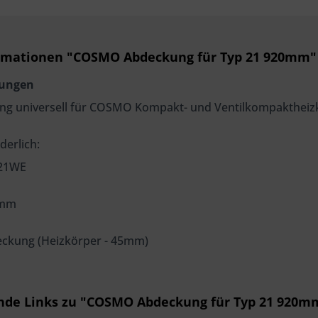
rmationen "COSMO Abdeckung für Typ 21 920mm"
dungen
g universell für COSMO Kompakt- und Ventilkompaktheizk
derlich:
D21WE
 mm
eckung (Heizkörper - 45mm)
nde Links zu "COSMO Abdeckung für Typ 21 920m