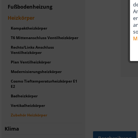
de
Fußbodenheizung
An
Heizkörper
er
a
Kompaktheizkörper
so
T6 Mittenanschluss Ventilheizkörper
M
Rechts/Links Anschluss
Ventilheizkörper
Plan Ventilheizkörper
Modernisierungsheizkörper
Cosmo Tieftemperaturheizkörper E1
E2
Badheizkörper
Vertikalheizkörper
Zubehör Heizkörper
Klima