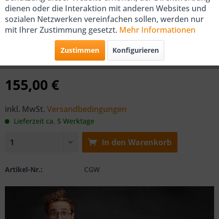
dienen oder die Interaktion mit anderen Websites und
COSMO Gateway CGW Smart-
sozialen Netzwerken vereinfachen sollen, werden nur
mit Ihrer Zustimmung gesetzt.
Mehr Informationen
Home per Cloud steuern
Zustimmen
Konfigurieren
von COSMO
155,00 €
inkl. MwSt.
Versandbedingungen
Lieferzeit ca. 5 Werktage
In den
Warenkorb
Artikel-Nr.:
CGW