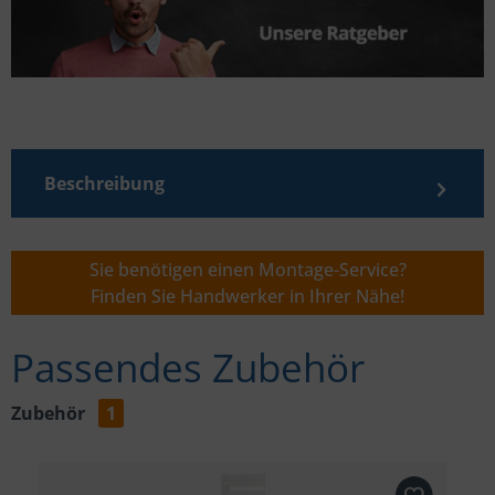
Beschreibung
Sie benötigen einen Montage-Service?
Finden Sie Handwerker in Ihrer Nähe!
Passendes Zubehör
Zubehör
1