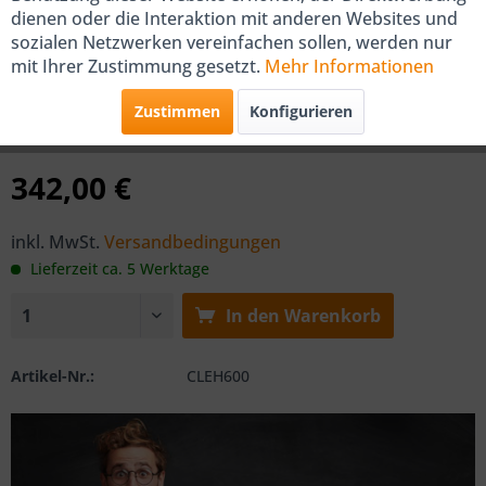
dienen oder die Interaktion mit anderen Websites und
COSMO Elektro-Heizstab EH 600
sozialen Netzwerken vereinfachen sollen, werden nur
mit Ihrer Zustimmung gesetzt.
Mehr Informationen
für Badheizkörper
Zustimmen
Konfigurieren
von COSMO
342,00 €
inkl. MwSt.
Versandbedingungen
Lieferzeit ca. 5 Werktage
In den
Warenkorb
Artikel-Nr.:
CLEH600