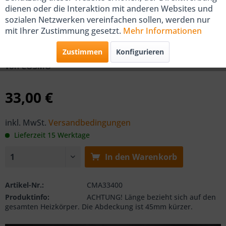
dienen oder die Interaktion mit anderen Websites und
sozialen Netzwerken vereinfachen sollen, werden nur
COSMO Abdeckung für Type 33,
mit Ihrer Zustimmung gesetzt.
Mehr Informationen
400mm Länge
Zustimmen
Konfigurieren
von COSMO
33,00 €
inkl. MwSt.
Versandbedingungen
Lieferzeit 15 Werktage
In den
Warenkorb
Artikel-Nr.:
CMA33400
Produktinfo:
ACHTUNG! Länge bezieht sich auf den
gesamten Heizkörper. Die Abdeckung ist 45mm kürzer.