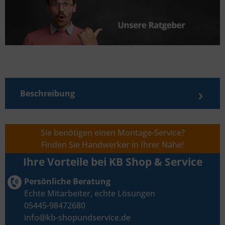
Beschreibung
Sie benötigen einen Montage-Service?
Finden Sie Handwerker in Ihrer Nähe!
Ihre Vorteile bei KB Shop & Service
Persönliche Beratung
Echte Mitarbeiter, echte Lösungen
05445-98472680
info@kb-shopundservice.de