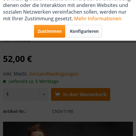
dienen oder die Interaktion mit anderen Websites und
sozialen Netzwerken vereinfachen sollen, werden nur
COSMO Heizkörper Seitenteil Typ
mit Ihrer Zustimmung gesetzt.
Mehr Informationen
11 900mm
Zustimmen
Konfigurieren
von COSMO
52,00 €
inkl. MwSt.
Versandbedingungen
Lieferzeit ca. 5 Werktage
In den
Warenkorb
Artikel-Nr.:
CNSV1190