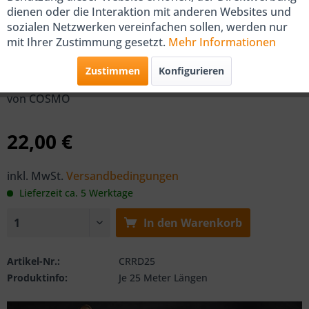
dienen oder die Interaktion mit anderen Websites und
COSMO Randdämmstreifen
sozialen Netzwerken vereinfachen sollen, werden nur
mit Ihrer Zustimmung gesetzt.
Mehr Informationen
160mm x 8mm, 25m mit
Folienschürze
Zustimmen
Konfigurieren
von COSMO
22,00 €
inkl. MwSt.
Versandbedingungen
Lieferzeit ca. 5 Werktage
In den
Warenkorb
Artikel-Nr.:
CRRD25
Produktinfo:
Je 25 Meter Längen