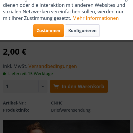
dienen oder die Interaktion mit anderen Websites und
COSMO Halteclip für obere
sozialen Netzwerken vereinfachen sollen, werden nur
mit Ihrer Zustimmung gesetzt.
Mehr Informationen
Abdeckung
Zustimmen
Konfigurieren
von COSMO
2,00 €
inkl. MwSt.
Versandbedingungen
Lieferzeit 15 Werktage
In den
Warenkorb
Artikel-Nr.:
CNHC
Produktinfo:
Briefwarensendung