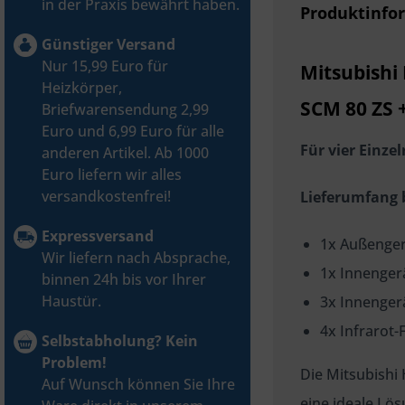
in der Praxis bewährt haben.
Produktinfor
Günstiger Versand
Nur 15,99 Euro für
Mitsubishi
Heizkörper,
SCM 80 ZS 
Briefwarensendung 2,99
Euro und 6,99 Euro für alle
Für vier Einz
anderen Artikel. Ab 1000
Euro liefern wir alles
versandkostenfrei!
Lieferumfang 
Expressversand
1x Außenge
Wir liefern nach Absprache,
1x Innenger
binnen 24h bis vor Ihrer
Haustür.
3x Innenger
4x Infrarot
Selbstabholung? Kein
Problem!
Die Mitsubishi 
Auf Wunsch können Sie Ihre
eine ideale Lö