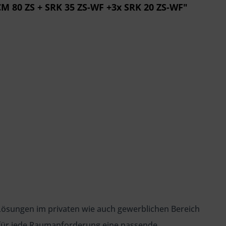
M 80 ZS + SRK 35 ZS-WF +3x SRK 20 ZS-WF"
it Lösungen im privaten wie auch gewerblichen Bereich
n für jede Raumanforderung eine passende