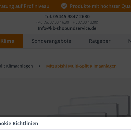
ratung auf Profiniveau
Produkte mit höchster Qual
Tel.
05445 9847 2680
(Mo-Do: 07:00-16:30 | Fr: 07:00-13:00)
Info@kb-shopundservice.de
Klima
Sonderangebote
Ratgeber
N
plit Klimaanlagen
Mitsubishi Multi-Split Klimaanlagen
ookie-Richtlinien