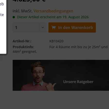
ieb
inkl. MwSt.
Versandbedingungen
te
Dieser Artikel erscheint am 19. August 2026
In den
Warenkorb
Artikel-Nr.:
KB10420
Produktinfo:
Für 4 Räume mit bis zu je 25m² und
44m² geeignet.