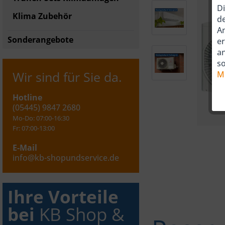
Di
Klima Zubehör
de
An
Sonderangebote
er
a
so
Wir sind für Sie da.
M
Hotline
(05445) 9847 2680
Mo-Do: 07:00-16:30
Fr: 07:00-13:00
E-Mail
info@kb-shopundservice.de
Ihre Vorteile
bei
KB Shop &