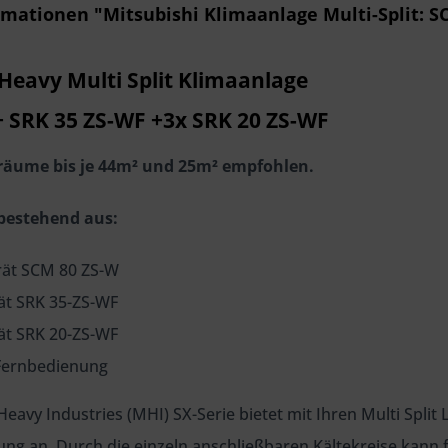
mationen "Mitsubishi Klimaanlage Multi-Split: SC
 Heavy Multi Split Klimaanlage
+ SRK 35 ZS-WF +3x SRK 20 ZS-WF
elräume bis je 44m² und 25m² empfohlen.
bestehend aus:
rät SCM 80 ZS-W
ät SRK 35-ZS-WF
ät SRK 20-ZS-WF
-Fernbedienung
Heavy Industries (MHI) SX-Serie bietet mit Ihren Multi Spl
sung an. Durch die einzeln anschließbaren Kältekreise kan